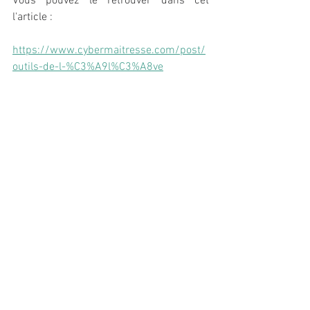
Vous pouvez le retrouver dans cet 
l'article : 
https://www.cybermaitresse.com/post/
outils-de-l-%C3%A9l%C3%A8ve