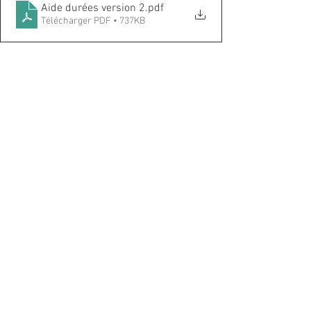
Aide durées version 2
.pdf
Télécharger PDF • 737KB
Maths
CM1 - CM2