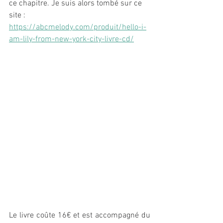
ce chapitre. Je suis alors tombé sur ce 
site : 
https://abcmelody.com/produit/hello-i-
am-lily-from-new-york-city-livre-cd/
Le livre coûte 16€ et est accompagné du 